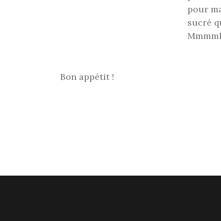
pour ma
sucré q
Mmmmh
Bon appétit !