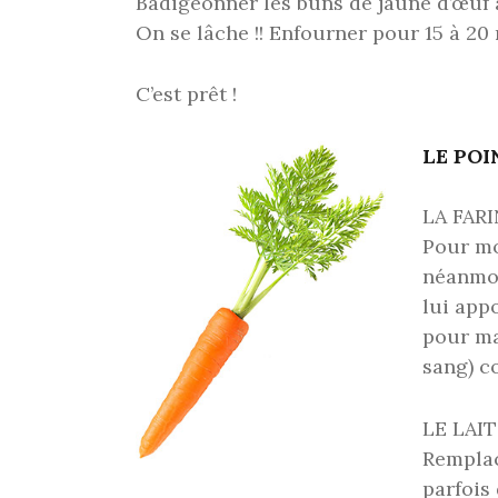
Badigeonner les buns de jaune d’œuf à
On se lâche !! Enfourner pour 15 à 20
C’est prêt !
LE PO
LA FAR
Pour mo
néanmoi
lui app
pour ma
sang) c
LE LAI
Remplac
parfois 