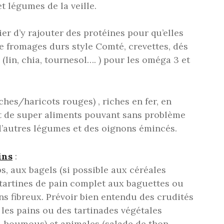
t légumes de la veille.
er d’y rajouter des protéines pour qu’elles
e fromages durs style Comté, crevettes, dés
(lin, chia, tournesol…. ) pour les oméga 3 et
ches/haricots rouges) , riches en fer, en
ont de super aliments pouvant sans problème
 d’autres légumes et des oignons émincés.
ins
:
, aux bagels (si possible aux céréales
 tartines de pain complet aux baguettes ou
s fibreux. Prévoir bien entendu des crudités
les pains ou des tartinades végétales
e, houmous) et animales (salade de thon