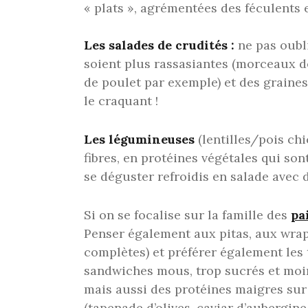
« plats », agrémentées des féculents e
Les salades de crudités :
ne pas oubli
soient plus rassasiantes (morceaux d
de poulet par exemple) et des graines 
le craquant !
Les légumineuses
(lentilles/pois chi
fibres, en protéines végétales qui s
se déguster refroidis en salade avec
Si on se focalise sur la famille des
pa
Penser également aux pitas, aux wraps
complètes) et préférer également les
sandwiches mous, trop sucrés et moin
mais aussi des protéines maigres sur 
(tapenade d’olives, caviar d’aubergin